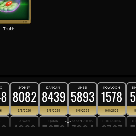
Truth
RO
SYDNEY
DANGJIN
JINBEI
KOWLOON
SI
48
8082
8439
5893
1578
5
26
9/8/2026
9/8/2026
9/8/2026
9/8/2026
8
U
TAIWAN
QATAR
KAZAN POOLS
HONGKONG
TO
42
4329
5256
7394
2797
5