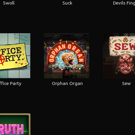
Swoll
Suck
Devils Fin
ffice Party
Orphan Organ
Sew