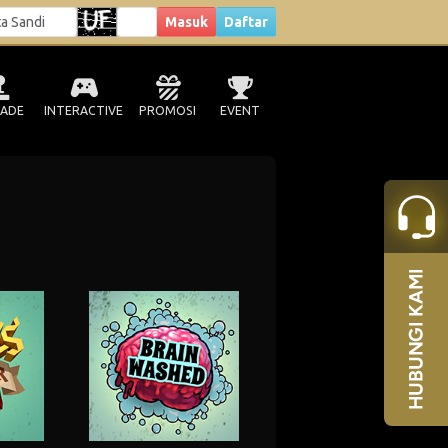
Min Depo : 20Ribu & Min Wede : 50Ribu | Mohon Perhatikan Nomor Reken
Masuk
Daftar
ADE
INTERACTIVE
PROMOSI
EVENT