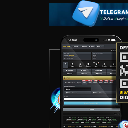
TELEGRA
Daftar
Login