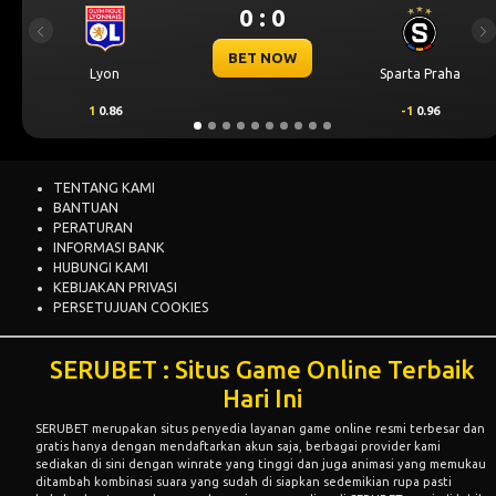
0 : 0
Previous
Ne
BET NOW
Sparta Praha
SK Sturm Graz
-1
0.96
-0.5
0.95
TENTANG KAMI
BANTUAN
PERATURAN
INFORMASI BANK
HUBUNGI KAMI
KEBIJAKAN PRIVASI
PERSETUJUAN COOKIES
SERUBET : Situs Game Online Terbaik
Hari Ini
SERUBET
merupakan situs penyedia layanan game online resmi terbesar dan
gratis hanya dengan mendaftarkan akun saja, berbagai provider kami
sediakan di sini dengan winrate yang tinggi dan juga animasi yang memukau
ditambah kombinasi suara yang sudah di siapkan sedemikian rupa pasti