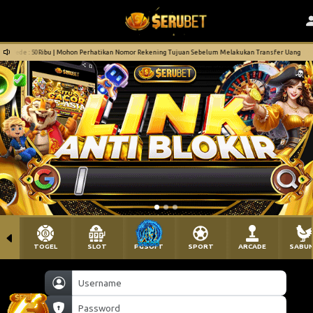
 Wede : 50Ribu | Mohon Perhatikan Nomor Rekening Tujuan Sebelum Melakukan Transfer Uang
HOT EVENT
TOGEL
SLOT
PGSOFT
SPORT
ARCADE
SABU