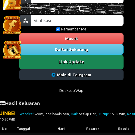
Remember Me
Masuk
Daftar Sekarang
Link Update
Main di Telegram
Desktop
Wap
Hasil Keluaran
JINBEI
Website:
www.jinbeipools.com
, Hari:
Setiap Hari
, Tutup:
15:00 WIB
, Resu
15:30 WIB
No
Tanggal
Hari
Pasaran
Result