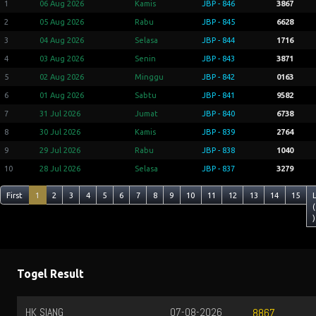
1
06 Aug 2026
Kamis
JBP - 846
3867
2
05 Aug 2026
Rabu
JBP - 845
6628
3
04 Aug 2026
Selasa
JBP - 844
1716
4
03 Aug 2026
Senin
JBP - 843
3871
5
02 Aug 2026
Minggu
JBP - 842
0163
6
01 Aug 2026
Sabtu
JBP - 841
9582
7
31 Jul 2026
Jumat
JBP - 840
6738
8
30 Jul 2026
Kamis
JBP - 839
2764
9
29 Jul 2026
Rabu
JBP - 838
1040
10
28 Jul 2026
Selasa
JBP - 837
3279
First
1
2
3
4
5
6
7
8
9
10
11
12
13
14
15
(
)
Togel Result
HK SIANG
07-08-2026
8867