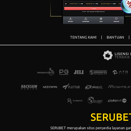
TENTANG KAMI
|
BANTUAN
|
SERUBET 
SERUBET
merupakan situs penyedia layanan game