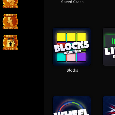
Speed Crash
Blocks