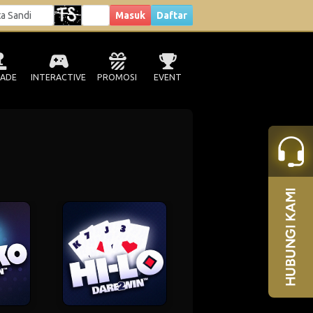
Min Depo : 20Ribu & Min Wede : 50Ribu | Mohon Perhatikan Nomor Rekenin
Masuk
Daftar
ADE
INTERACTIVE
PROMOSI
EVENT