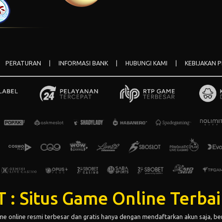
PERATURAN
|
INFORMASI BANK
|
HUBUNGI KAMI
|
KEBIJAKAN P
: Situs Game Online Terbaik
 online resmi terbesar dan gratis hanya dengan mendaftarkan akun saja, ber