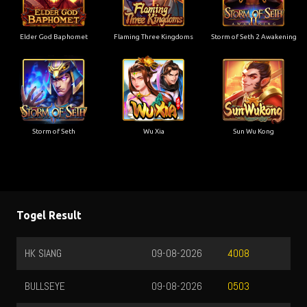
Elder God Baphomet
Flaming Three Kingdoms
Storm of Seth 2 Awakening
Storm of Seth
Wu Xia
Sun Wu Kong
Togel Result
HK SIANG
09-08-2026
4008
BULLSEYE
09-08-2026
0503