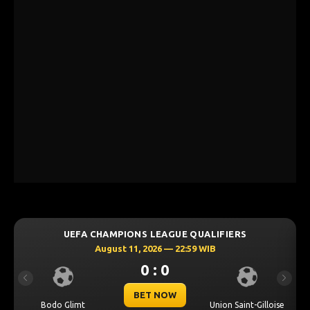
HAMPIONS LEAGUE QUALIFIERS
UEFA EURO
ugust 11, 2026 — 22:59 WIB
August 
0 : 0
Previous
Next
BET NOW
Union Saint-Gilloise
FC Iberia 1999