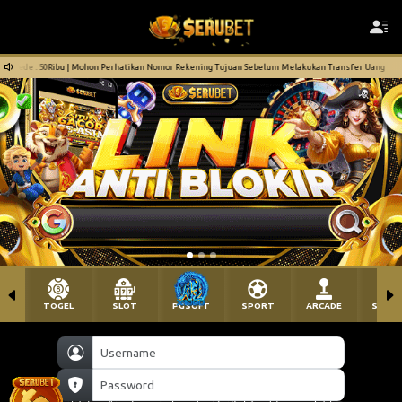
 Wede : 50Ribu | Mohon Perhatikan Nomor Rekening Tujuan Sebelum Melakukan Transfer Uang
HOT EVENT
TOGEL
SLOT
PGSOFT
SPORT
ARCADE
SABU