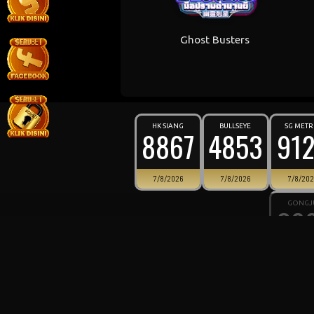
Ghost Busters
HK SIANG
BULLSEYE
SG MET
8867
4853
91
7/8/2026
7/8/2026
7/8/20
GONGJ
30
7/8/20