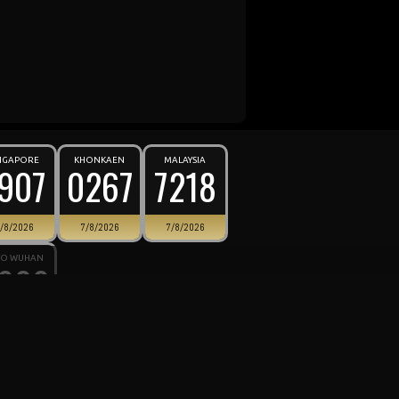
NGAPORE
KHONKAEN
MALAYSIA
907
0267
7218
/8/2026
7/8/2026
7/8/2026
TO WUHAN
989
/8/2026