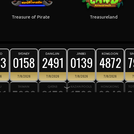
Treasure of Pirate
Treasureland
RO
SYDNEY
DANGJIN
JINBEI
KOWLOON
SI
23
0158
2491
0139
4872
7
26
7/8/2026
7/8/2026
7/8/2026
7/8/2026
7
U
TAIWAN
QATAR
KAZAN POOLS
HONGKONG
TO
81
5838
3158
1598
9943
6
26
7/8/2026
7/8/2026
7/8/2026
7/8/2026
8